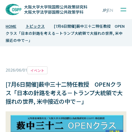
Sample Project
/
JP
EN
HOME
トピックス
[7月6日開催]薮中三十二特任教授 OPEN
クラス「日本の針路を考える－トランプ大統領で大揺れの世界, 米中
接近の中で－」
2026/06/01
イベント
[7月6日開催]薮中三十二特任教授 OPENクラ
ス「日本の針路を考える－トランプ大統領で大
揺れの世界, 米中接近の中で－」