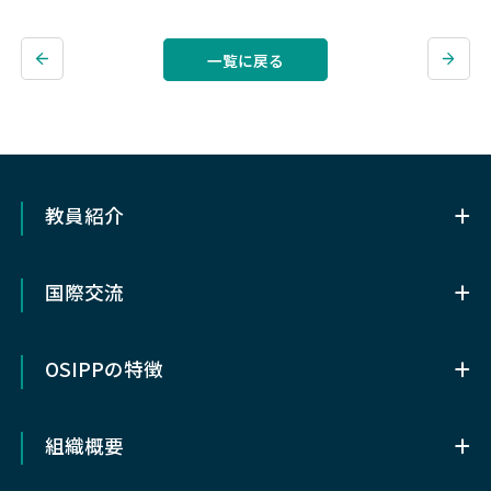
一覧に戻る
教員紹介
教員紹介
国際交流
OSIPP基幹講座教員（専任）
国際交流
協力講座教員
OSIPPの特徴
留学について
客員・特任・招へい教授など
OSIPPの特徴
メキシコ研究留学奨学⾦
組織概要
OSIPPについて
ダブルディグリー・プログラム