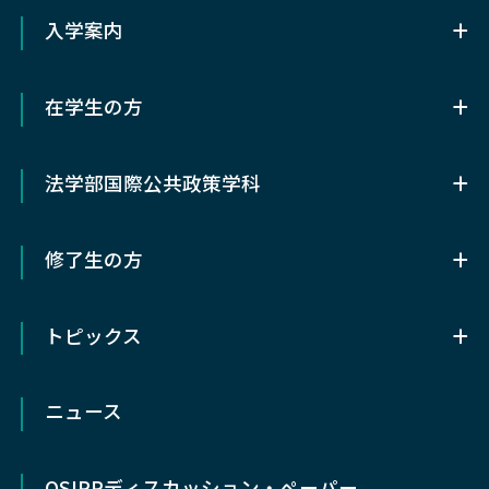
組織概要
OSIPPの3つの特色
入学案内
OSIPPライブラリー
アクセス
入学案内
OSIPPの歴史
在学生の方
前期（修士）課程入試情報
研究センター
在学生の方
後期（博士）課程入試情報
関連部局
法学部国際公共政策学科
履修/研究支援
科目等履修生
教授会議事録
法学部国際公共政策学科
オフィスアワー
研究生
修了生の方
法学部国際公共政策学科とは
学位論文
研究分野
修了生の方
カリキュラム
⼤学院横断教育
OSIPPの教育・研究の 8つの特徴
トピックス
同窓会動心会
ゼミ
学生生活で困った時
履修概要/研究支援
トピックス
各種証明書発行
留学
ポリシー
ニュース
研究会
早期卒業制度
社会人志願者の方へ
研究成果
高大接続の取り組み
OSIPP
ディスカッション・ペーパー