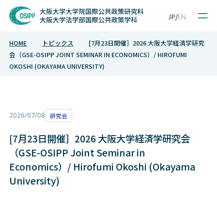
Sample Project
/
JP
EN
HOME
トピックス
[7月23日開催］2026 大阪大学経済学研究
会（GSE-OSIPP JOINT SEMINAR IN ECONOMICS）/ HIROFUMI
OKOSHI (OKAYAMA UNIVERSITY)
2026/07/08
研究会
[7月23日開催］2026 大阪大学経済学研究会
（GSE-OSIPP Joint Seminar in
Economics）/ Hirofumi Okoshi (Okayama
University)