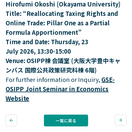
Hirofumi Okoshi (Okayama University)
Title: “Reallocating Taxing Rights and
Online Trade: Pillar One as a Partial
Formula Apportionment”
Time and Date: Thursday, 23
July 2026, 13:30-15:00
Venue:
OSIPP棟
会議室 (大阪大学豊中キャ
ンパス 国際公共政策研究科棟 6階)
For further information or Inquiry,
GSE-
OSIPP Joint Seminar in Economics
Website
一覧に戻る