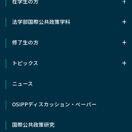
在学生の方
前期（修士）課程入試情報
研究センター
在学生の方
後期（博士）課程入試情報
関連部局
法学部国際公共政策学科
履修/研究支援
科目等履修生
教授会議事録
法学部国際公共政策学科
オフィスアワー
研究生
修了生の方
法学部国際公共政策学科とは
学位論文
研究分野
修了生の方
カリキュラム
⼤学院横断教育
OSIPPの教育・研究の 8つの特徴
トピックス
同窓会動心会
ゼミ
学生生活で困った時
履修概要/研究支援
トピックス
各種証明書発行
留学
ポリシー
ニュース
研究会
早期卒業制度
社会人志願者の方へ
研究成果
高大接続の取り組み
OSIPP
ディスカッション・ペーパー
入試情報
イベント
国際公共政策研究
在学生