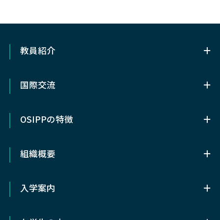
教員紹介
教員紹介
国際交流
OSIPP基幹講座教員（専任）
国際交流
協力講座教員
OSIPPの特徴
留学について
客員・特任・招へい教授など
OSIPPの特徴
メキシコ研究留学奨学⾦
組織概要
OSIPPについて
ダブルディグリー・プログラム
組織概要
OSIPPの3つの特色
入学案内
OSIPPライブラリー
アクセス
入学案内
OSIPPの歴史