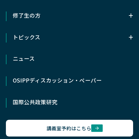
教授会議事録
法学部国際公共政策学科
オフィスアワー
研究生
修了生の方
法学部国際公共政策学科とは
学位論文
研究分野
修了生の方
カリキュラム
⼤学院横断教育
OSIPPの教育・研究の 8つの特徴
トピックス
同窓会動心会
ゼミ
学生生活で困った時
履修概要/研究支援
トピックス
各種証明書発行
留学
ポリシー
ニュース
研究会
早期卒業制度
社会人志願者の方へ
研究成果
高大接続の取り組み
OSIPP
ディスカッション・ペーパー
入試情報
イベント
国際公共政策研究
在学生
同窓会
講義室予約はこちら
公募・求人