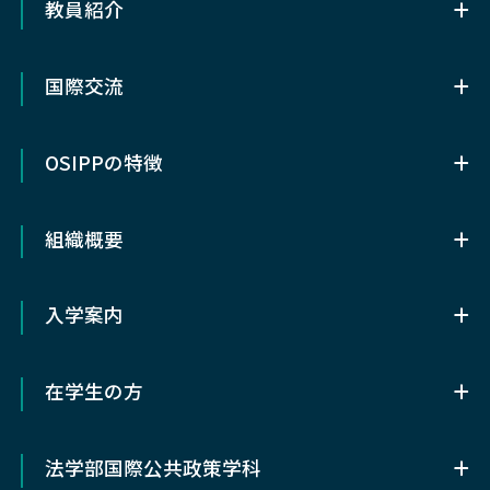
教員紹介
教員紹介
国際交流
OSIPP基幹講座教員（専任）
国際交流
協力講座教員
OSIPPの特徴
留学について
客員・特任・招へい教授など
OSIPPの特徴
メキシコ研究留学奨学⾦
組織概要
OSIPPについて
ダブルディグリー・プログラム
組織概要
OSIPPの3つの特色
入学案内
OSIPPライブラリー
アクセス
入学案内
OSIPPの歴史
在学生の方
前期（修士）課程入試情報
研究センター
在学生の方
後期（博士）課程入試情報
関連部局
法学部国際公共政策学科
履修/研究支援
科目等履修生