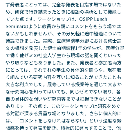
ず発表者にとっては、完全な発表を目指す場ではないた
め、研究で行き詰まったときに相談の場所として機能し
ていた点です。ワークショップは、OSIPP Lunch
Seminarのように教員から鋭いコメントをもらう場では
ないかもしれませんが、その分気軽に途中経過について
議論できました。実際、医療経済学分野における修士論
文の構想を発表した博士前期課程1年の学生が、医療分野
で働く他ゼミの社会人学生から現場の話を聞くといった
やり取りなどもありました。また、発表者と参加者両方
にとっては、それぞれの学生の具体的な関心や、現在取
り組んでいる研究内容を互いに知ることができたことも
大きな利点でした。履修している授業等を通じて大まか
な研究関心を知ってはいても、同じゼミでない限り、各
自の具体的な問いや研究内容までは把握できないことが
あります。その点で、このワークショップは研究をめぐ
る対話が深まる貴重な場となりました。さらに個人的に
は、「コメントをしなければならない」という適度な緊
張感を持って発表を聞き、積極的に発言することで、他