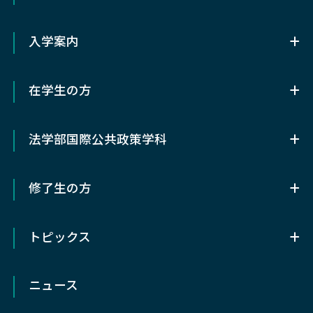
OSIPPについて
ダブルディグリー・プログラム
組織概要
OSIPPの3つの特色
入学案内
OSIPPライブラリー
アクセス
入学案内
OSIPPの歴史
在学生の方
前期（修士）課程入試情報
研究センター
在学生の方
後期（博士）課程入試情報
関連部局
法学部国際公共政策学科
履修/研究支援
科目等履修生
教授会議事録
法学部国際公共政策学科
オフィスアワー
研究生
修了生の方
法学部国際公共政策学科とは
学位論文
研究分野
修了生の方
カリキュラム
⼤学院横断教育
OSIPPの教育・研究の 8つの特徴
トピックス
同窓会動心会
ゼミ
学生生活で困った時
履修概要/研究支援
トピックス
各種証明書発行
留学
ポリシー
ニュース
研究会
早期卒業制度
社会人志願者の方へ