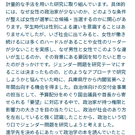
計量的な手法を用いた研究に取り組んでいます。具体的
には、なぜ女性の政治家が少ないのか、どのような条件
が整えば女性が選挙に立候補・当選するのかに関心があ
ります。学生時代は性別による違いを意識することはあ
りませんでしたが、いざ社会に出てみると、女性が働き
続けるには多くのハードルがあることや女性のリーダー
が少ないことを実感し、なぜ男性と女性でこのような違
いが生じるのか、その背景にある要因を知りたいと思っ
たのがきっかけです。ジェンダー問題を研究テーマにす
ることは決まったものの、どのようなアプローチで研究
しようかと悩んでいた時に、兵庫県庁から内閣官房へ２
年間出向する機会を得ました。自治体向けの交付金事業
の担当として、予算配分をめぐり国会議員や首長から寄
せられる「要望」に対応する中で、政治家が持つ権限と
影響力の大きさを目の当たりにし、政治が社会のあり方
を左右していると強く認識したことから、政治という切
り口でジェンダー問題を研究しようと考えました。
進学先を決めるにあたって政治学の本を読んでいたとこ