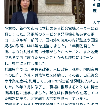
の経
歴
大学
卒業後、新卒で東京に本社のある総合電機メーカーに就
職しました。発電所のタービンや発電機を製造する電
力・エネルギー部門で、国内外の拠点の内部監査や国際
規格の取得、M&A等を担当しました。３年間勤務した
後、より公共性の高い仕事がしたかったこと、また地元
である関西に戻りたかったことから兵庫県にUターン
し、県庁に入庁しました。
兵庫県庁では、高齢者政策、人口政策、税務、内閣官房
への出向、予算・労務管理を経験し、その後、自己啓発
1
等休業制度
を利用してOSIPPの博士前期課程に入学しま
した。昨年３月に修了し、職場に復帰するとともに博士
後期課程に進学しました。現在は休職前から在籍してい
た部署に戻り、地方創生の事業を担当しています。
学部生の頃から大学院で勉強したい気持ちはあったので