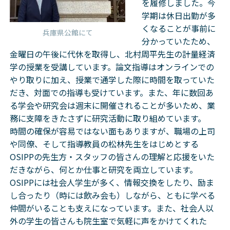
を履修しました。今
学期は休日出勤が多
くなることが事前に
兵庫県公館にて
分かっていたため、
金曜日の午後に代休を取得し、北村周平先生の計量経済
学の授業を受講しています。論文指導はオンラインでの
やり取りに加え、授業で通学した際に時間を取っていた
だき、対面での指導も受けています。また、年に数回あ
る学会や研究会は週末に開催されることが多いため、業
務に支障をきたさずに研究活動に取り組めています。
時間の確保が容易ではない面もありますが、職場の上司
や同僚、そして指導教員の松林先生をはじめとする
OSIPPの先生方・スタッフの皆さんの理解と応援をいた
だきながら、何とか仕事と研究を両立しています。
OSIPPには社会人学生が多く、情報交換をしたり、励ま
し合ったり（時には飲み会も）しながら、ともに学べる
仲間がいることも支えになっています。また、社会人以
外の学生の皆さんも院生室で気軽に声をかけてくれた