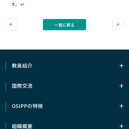
す。
↩︎
一覧に戻る
教員紹介
教員紹介
国際交流
OSIPP基幹講座教員（専任）
国際交流
協力講座教員
OSIPPの特徴
留学について
客員・特任・招へい教授など
OSIPPの特徴
メキシコ研究留学奨学⾦
組織概要