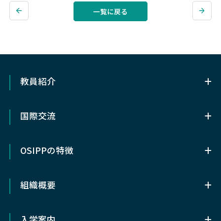
一覧に戻る
教員紹介
教員紹介
国際交流
OSIPP基幹講座教員（専任）
国際交流
協力講座教員
OSIPPの特徴
留学について
客員・特任・招へい教授など
OSIPPの特徴
メキシコ研究留学奨学⾦
組織概要
OSIPPについて
ダブルディグリー・プログラム
組織概要
OSIPPの3つの特色
入学案内