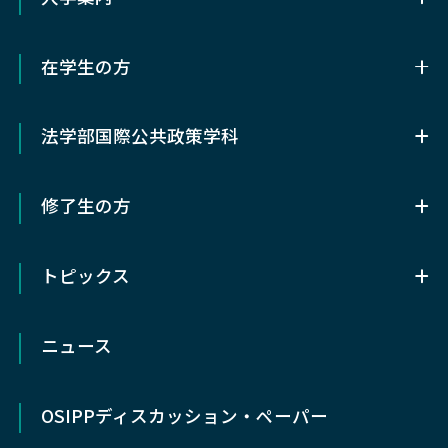
OSIPPライブラリー
アクセス
入学案内
OSIPPの歴史
在学生の方
前期（修士）課程入試情報
研究センター
在学生の方
後期（博士）課程入試情報
関連部局
法学部国際公共政策学科
履修/研究支援
科目等履修生
教授会議事録
法学部国際公共政策学科
オフィスアワー
研究生
修了生の方
法学部国際公共政策学科とは
学位論文
研究分野
修了生の方
カリキュラム
⼤学院横断教育
OSIPPの教育・研究の 8つの特徴
トピックス
同窓会動心会
ゼミ
学生生活で困った時
履修概要/研究支援
トピックス
各種証明書発行
留学
ポリシー
ニュース
研究会
早期卒業制度
社会人志願者の方へ
研究成果
高大接続の取り組み
OSIPP
ディスカッション・ペーパー
入試情報