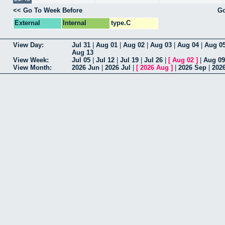
<< Go To Week Before
Go
External
Internal
type.C
View Day:
Jul 31
|
Aug 01
|
Aug 02
|
Aug 03
|
Aug 04
|
Aug 0
Aug 13
View Week:
Jul 05
|
Jul 12
|
Jul 19
|
Jul 26
|
[
Aug 02
]
|
Aug 09
View Month:
2026 Jun
|
2026 Jul
|
[
2026 Aug
]
|
2026 Sep
|
202