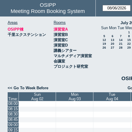
OSIPP
Meeting Room Booking System
Areas
Rooms
July 2
Sun
Mon
Tue
We
OSIPP棟
演習室A
1
千里エクステンション
演習室B
5
6
7
8
演習室C
12
13
14
15
19
20
21
22
演習室D
26
27
28
29
講義シアター
マルチメディア演習室
会議室
プロジェクト研究室
OSI
<< Go To Week Before
Go
Sun
Mon
Tue
Time:
Aug 02
Aug 03
Aug 04
08:00
08:15
08:30
08:45
09:00
09:15