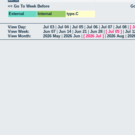
<< Go To Week Before
Go
External
Internal
type.C
View Day:
Jul 03
|
Jul 04
|
Jul 05
|
Jul 06
|
Jul 07
|
Jul 08
|
[
J
View Week:
Jun 07
|
Jun 14
|
Jun 21
|
Jun 28
|
[
Jul 05
]
|
Jul 1
View Month:
2026 May
|
2026 Jun
|
[
2026 Jul
]
|
2026 Aug
|
202