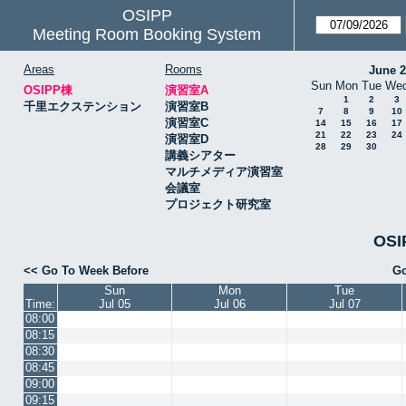
OSIPP
Meeting Room Booking System
Areas
Rooms
June 
Sun
Mon
Tue
We
OSIPP棟
演習室A
1
2
3
千里エクステンション
演習室B
7
8
9
10
演習室C
14
15
16
17
21
22
23
24
演習室D
28
29
30
講義シアター
マルチメディア演習室
会議室
プロジェクト研究室
OSI
<< Go To Week Before
Go
Sun
Mon
Tue
Time:
Jul 05
Jul 06
Jul 07
08:00
08:15
08:30
08:45
09:00
09:15