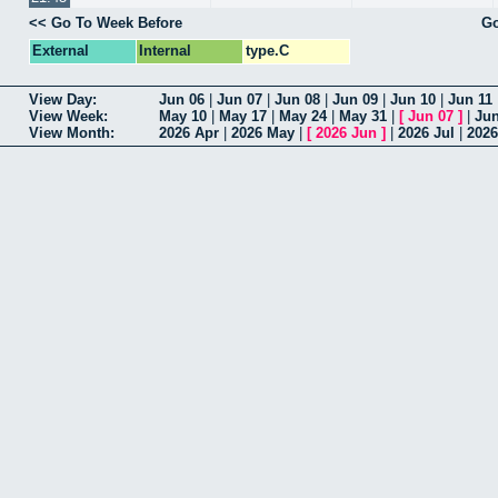
<< Go To Week Before
Go
External
Internal
type.C
View Day:
Jun 06
|
Jun 07
|
Jun 08
|
Jun 09
|
Jun 10
|
Jun 11
View Week:
May 10
|
May 17
|
May 24
|
May 31
|
[
Jun 07
]
|
Jun
View Month:
2026 Apr
|
2026 May
|
[
2026 Jun
]
|
2026 Jul
|
202