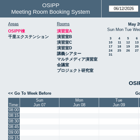
OSIPP
Meeting Room Booking System
Areas
Rooms
May 2
Sun
Mon
Tue
We
OSIPP棟
演習室A
千里エクステンション
演習室B
3
4
5
6
演習室C
10
11
12
13
17
18
19
20
演習室D
24
25
26
27
講義シアター
31
マルチメディア演習室
会議室
プロジェクト研究室
OSI
<< Go To Week Before
Go
Sun
Mon
Tue
Time:
Jun 07
Jun 08
Jun 09
08:00
08:15
08:30
08:45
09:00
09:15