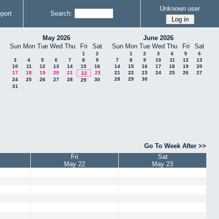
Unknown user
port
Search:
May 2026
June 2026
Sun
Mon
Tue
Wed
Thu
Fri
Sat
Sun
Mon
Tue
Wed
Thu
Fri
Sat
1
2
1
2
3
4
5
6
3
4
5
6
7
8
9
7
8
9
10
11
12
13
10
11
12
13
14
15
16
14
15
16
17
18
19
20
17
18
19
20
21
23
21
22
23
24
25
26
27
22
28
29
30
24
25
26
27
28
30
29
31
Go To Week After >>
Fri
Sat
May 22
May 23