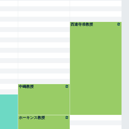
西連寺准教授
中嶋教授
ホーキンス教授