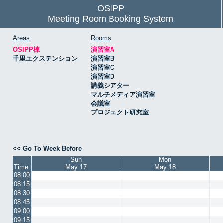
OSIPP
Meeting Room Booking System
Areas
Rooms
OSIPP棟
演習室A
千里エクステンション
演習室B
演習室C
演習室D
講義シアター
マルチメディア演習室
会議室
プロジェクト研究室
<< Go To Week Before
Sun
Mon
Time:
May 17
May 18
08:00
08:15
08:30
08:45
09:00
09:15