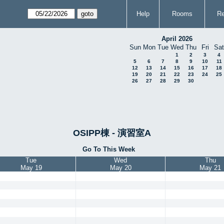
Help
Rooms
Re
April 2026
Sun
Mon
Tue
Wed
Thu
Fri
Sat
1
2
3
4
5
6
7
8
9
10
11
12
13
14
15
16
17
18
19
20
21
22
23
24
25
26
27
28
29
30
OSIPP棟 - 演習室A
Go To This Week
Tue
Wed
Thu
May 19
May 20
May 21