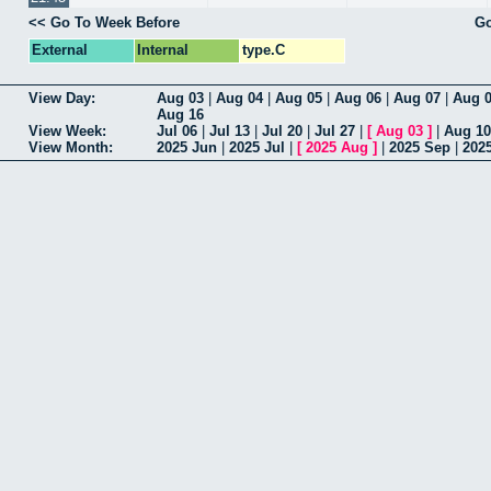
<< Go To Week Before
Go
External
Internal
type.C
View Day:
Aug 03
|
Aug 04
|
Aug 05
|
Aug 06
|
Aug 07
|
Aug 
Aug 16
View Week:
Jul 06
|
Jul 13
|
Jul 20
|
Jul 27
|
[
Aug 03
]
|
Aug 10
View Month:
2025 Jun
|
2025 Jul
|
[
2025 Aug
]
|
2025 Sep
|
202