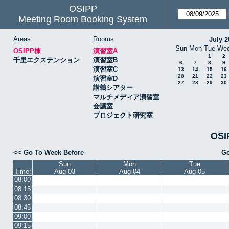
OSIPP
Meeting Room Booking System
Areas
Rooms
July 2
Sun
Mon
Tue
We
OSIPP棟
演習室A
1
2
千里エクステンション
演習室B
6
7
8
9
演習室C
13
14
15
16
20
21
22
23
演習室D
27
28
29
30
講義シアター
マルチメディア演習室
会議室
プロジェクト研究室
OSI
<< Go To Week Before
Go
Sun
Mon
Tue
Time:
Aug 03
Aug 04
Aug 05
08:00
08:15
08:30
08:45
09:00
09:15