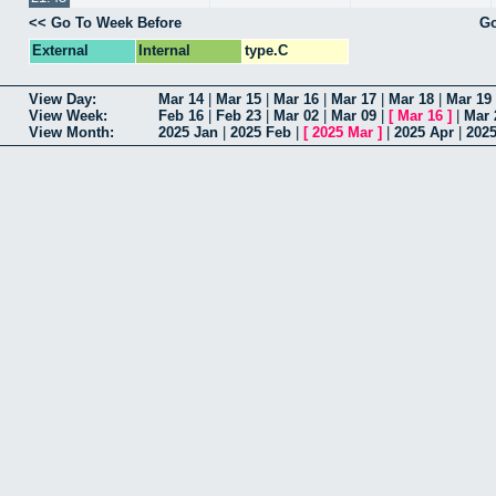
<< Go To Week Before
Go
External
Internal
type.C
View Day:
Mar 14
|
Mar 15
|
Mar 16
|
Mar 17
|
Mar 18
|
Mar 19
View Week:
Feb 16
|
Feb 23
|
Mar 02
|
Mar 09
|
[
Mar 16
]
|
Mar 
View Month:
2025 Jan
|
2025 Feb
|
[
2025 Mar
]
|
2025 Apr
|
202