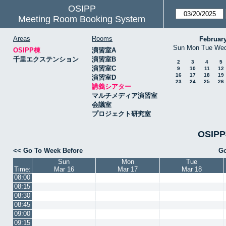
OSIPP
Meeting Room Booking System
Areas
Rooms
Februar
Sun
Mon
Tue
We
OSIPP棟
演習室A
千里エクステンション
演習室B
2
3
4
5
演習室C
9
10
11
12
16
17
18
19
演習室D
23
24
25
26
講義シアター
マルチメディア演習室
会議室
プロジェクト研究室
OSIP
<< Go To Week Before
Go
Sun
Mon
Tue
Time:
Mar 16
Mar 17
Mar 18
08:00
08:15
08:30
08:45
09:00
09:15