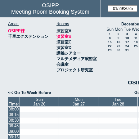
OSIPP
Meeting Room Booking System
Areas
Rooms
Decembe
Sun
Mon
Tue
We
OSIPP棟
演習室A
1
2
3
4
千里エクステンション
演習室B
8
9
10
11
演習室C
15
16
17
18
22
23
24
25
演習室D
29
30
31
講義シアター
マルチメディア演習室
会議室
プロジェクト研究室
OSI
<< Go To Week Before
Go
Sun
Mon
Tue
Time:
Jan 26
Jan 27
Jan 28
08:00
08:15
08:30
08:45
09:00
09:15