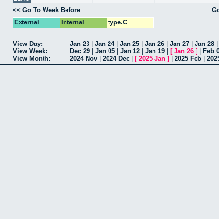
<< Go To Week Before
Go
External
Internal
type.C
View Day:
Jan 23
|
Jan 24
|
Jan 25
|
Jan 26
|
Jan 27
|
Jan 28
View Week:
Dec 29
|
Jan 05
|
Jan 12
|
Jan 19
|
[
Jan 26
]
|
Feb 
View Month:
2024 Nov
|
2024 Dec
|
[
2025 Jan
]
|
2025 Feb
|
202