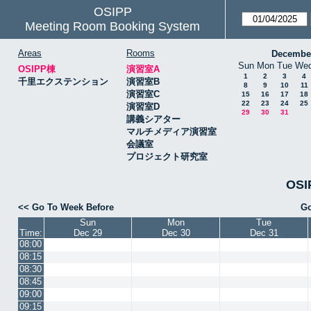
OSIPP
Meeting Room Booking System
Areas
Rooms
Decembe
Sun
Mon
Tue
We
OSIPP棟
演習室A
1
2
3
4
千里エクステンション
演習室B
8
9
10
11
演習室C
15
16
17
18
22
23
24
25
演習室D
29
30
31
講義シアター
マルチメディア演習室
会議室
プロジェクト研究室
OSI
<< Go To Week Before
Go
Sun
Mon
Tue
Time:
Dec 29
Dec 30
Dec 31
08:00
08:15
08:30
08:45
09:00
09:15