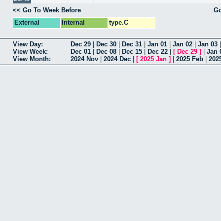
<< Go To Week Before
Go
External
Internal
type.C
View Day:
Dec 29
|
Dec 30
|
Dec 31
|
Jan 01
|
Jan 02
|
Jan 03
View Week:
Dec 01
|
Dec 08
|
Dec 15
|
Dec 22
|
[
Dec 29
]
|
Jan 
View Month:
2024 Nov
|
2024 Dec
|
[
2025 Jan
]
|
2025 Feb
|
202