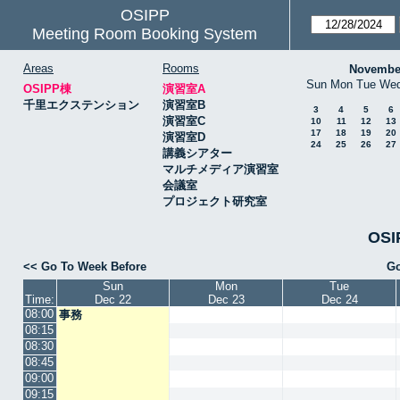
OSIPP
Meeting Room Booking System
Areas
Rooms
Novembe
Sun
Mon
Tue
We
OSIPP棟
演習室A
千里エクステンション
演習室B
3
4
5
6
演習室C
10
11
12
13
17
18
19
20
演習室D
24
25
26
27
講義シアター
マルチメディア演習室
会議室
プロジェクト研究室
OSI
<< Go To Week Before
Go
Sun
Mon
Tue
Time:
Dec 22
Dec 23
Dec 24
08:00
事務
08:15
08:30
08:45
09:00
09:15