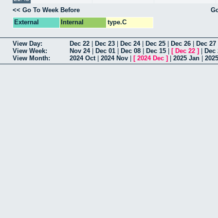
<< Go To Week Before
Go
External
Internal
type.C
View Day:
Dec 22
|
Dec 23
|
Dec 24
|
Dec 25
|
Dec 26
|
Dec 27
View Week:
Nov 24
|
Dec 01
|
Dec 08
|
Dec 15
|
[
Dec 22
]
|
Dec 
View Month:
2024 Oct
|
2024 Nov
|
[
2024 Dec
]
|
2025 Jan
|
202