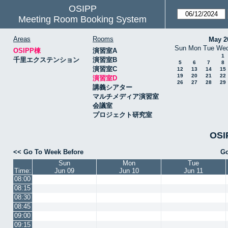
OSIPP
Meeting Room Booking System
Areas
Rooms
May 2
Sun
Mon
Tue
We
OSIPP棟
演習室A
1
千里エクステンション
演習室B
5
6
7
8
演習室C
12
13
14
15
19
20
21
22
演習室D
26
27
28
29
講義シアター
マルチメディア演習室
会議室
プロジェクト研究室
OSI
<< Go To Week Before
Go
Sun
Mon
Tue
Time:
Jun 09
Jun 10
Jun 11
08:00
08:15
08:30
08:45
09:00
09:15