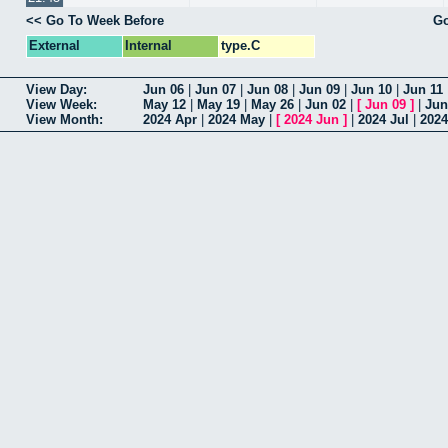
<< Go To Week Before
Go
External
Internal
type.C
View Day:
Jun 06
|
Jun 07
|
Jun 08
|
Jun 09
|
Jun 10
|
Jun 11
View Week:
May 12
|
May 19
|
May 26
|
Jun 02
|
[
Jun 09
]
|
Jun
View Month:
2024 Apr
|
2024 May
|
[
2024 Jun
]
|
2024 Jul
|
202