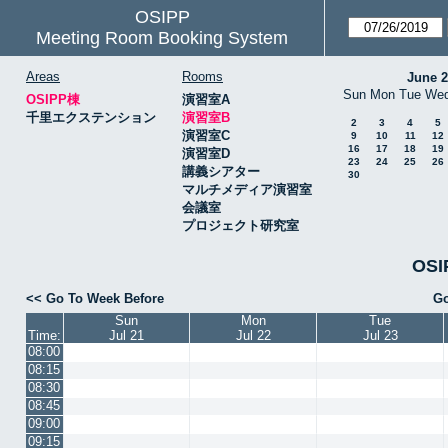
OSIPP
Meeting Room Booking System
Areas
Rooms
June 
Sun
Mon
Tue
We
OSIPP棟
演習室A
千里エクステンション
演習室B
2
3
4
5
演習室C
9
10
11
12
16
17
18
19
演習室D
23
24
25
26
講義シアター
30
マルチメディア演習室
会議室
プロジェクト研究室
OSI
<< Go To Week Before
Go
Sun
Mon
Tue
Time:
Jul 21
Jul 22
Jul 23
08:00
08:15
08:30
08:45
09:00
09:15