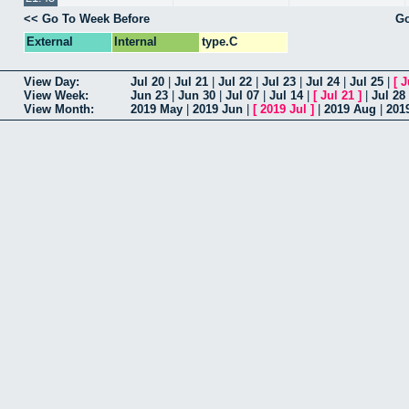
<< Go To Week Before
Go
External
Internal
type.C
View Day:
Jul 20
|
Jul 21
|
Jul 22
|
Jul 23
|
Jul 24
|
Jul 25
|
[
J
View Week:
Jun 23
|
Jun 30
|
Jul 07
|
Jul 14
|
[
Jul 21
]
|
Jul 28
View Month:
2019 May
|
2019 Jun
|
[
2019 Jul
]
|
2019 Aug
|
201