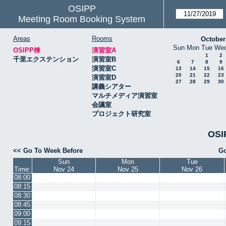
OSIPP
Meeting Room Booking System
Areas
Rooms
October
Sun
Mon
Tue
We
OSIPP棟
演習室A
1
2
千里エクステンション
演習室B
6
7
8
9
演習室C
13
14
15
16
20
21
22
23
演習室D
27
28
29
30
講義シアター
マルチメディア演習室
会議室
プロジェクト研究室
OSI
<< Go To Week Before
Go
Sun
Mon
Tue
Time:
Nov 24
Nov 25
Nov 26
08:00
08:15
08:30
08:45
09:00
09:15