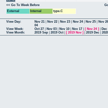
<< Go To Week Before
Go
External
Internal
type.C
View Day:
Nov 21
|
Nov 22
|
Nov 23
|
Nov 24
|
Nov 25
|
Nov 2
04
View Week:
Oct 27
|
Nov 03
|
Nov 10
|
Nov 17
|
[
Nov 24
]
|
Dec
View Month:
2019 Sep
|
2019 Oct
|
[
2019 Nov
]
|
2019 Dec
|
202