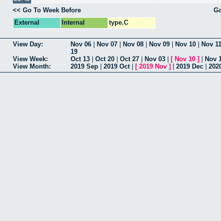
<< Go To Week Before
Go
External
Internal
type.C
View Day:
Nov 06
|
Nov 07
|
Nov 08
|
Nov 09
|
Nov 10
|
Nov 1
19
View Week:
Oct 13
|
Oct 20
|
Oct 27
|
Nov 03
|
[
Nov 10
]
|
Nov 
View Month:
2019 Sep
|
2019 Oct
|
[
2019 Nov
]
|
2019 Dec
|
202