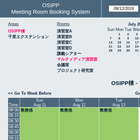
OSIPP
Meeting Room Booking System
Areas
Rooms
July 2
Sun
Mon
Tue
We
OSIPP棟
演習室A
1
2
3
千里エクステンション
演習室B
7
8
9
10
演習室C
14
15
16
17
21
22
23
24
演習室D
28
29
30
31
講義シアター
マルチメディア演習室
会議室
プロジェクト研究室
OSIPP棟
<< Go To Week Before
Go
Sun
Mon
Tue
Time:
Aug 11
Aug 12
Aug 13
08:00
教務係
教務係
教務係
08:15
08:30
08:45
09:00
09:15