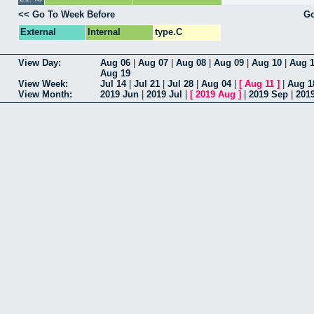
<< Go To Week Before
Go
External
Internal
type.C
View Day:
Aug 06
|
Aug 07
|
Aug 08
|
Aug 09
|
Aug 10
|
Aug 1
Aug 19
View Week:
Jul 14
|
Jul 21
|
Jul 28
|
Aug 04
|
[
Aug 11
]
|
Aug 1
View Month:
2019 Jun
|
2019 Jul
|
[
2019 Aug
]
|
2019 Sep
|
201