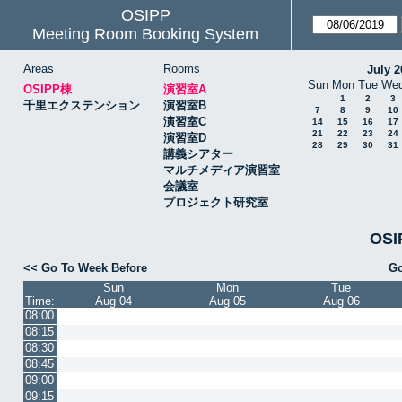
OSIPP
Meeting Room Booking System
Areas
Rooms
July 2
Sun
Mon
Tue
We
OSIPP棟
演習室A
1
2
3
千里エクステンション
演習室B
7
8
9
10
演習室C
14
15
16
17
21
22
23
24
演習室D
28
29
30
31
講義シアター
マルチメディア演習室
会議室
プロジェクト研究室
OSI
<< Go To Week Before
Go
Sun
Mon
Tue
Time:
Aug 04
Aug 05
Aug 06
08:00
08:15
08:30
08:45
09:00
09:15