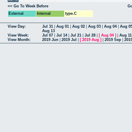
<< Go To Week Before
Go
External
Internal
type.C
View Day:
Jul 31
|
Aug 01
|
Aug 02
|
Aug 03
|
Aug 04
|
Aug 0
Aug 13
View Week:
Jul 07
|
Jul 14
|
Jul 21
|
Jul 28
|
[
Aug 04
]
|
Aug 11
View Month:
2019 Jun
|
2019 Jul
|
[
2019 Aug
]
|
2019 Sep
|
201