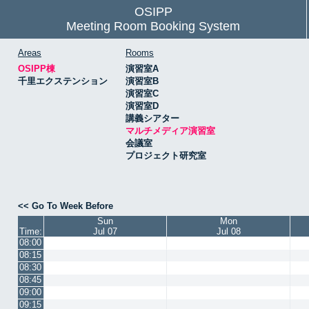
OSIPP
Meeting Room Booking System
Areas
Rooms
OSIPP棟
演習室A
千里エクステンション
演習室B
演習室C
演習室D
講義シアター
マルチメディア演習室
会議室
プロジェクト研究室
<< Go To Week Before
Sun
Mon
Time:
Jul 07
Jul 08
08:00
08:15
08:30
08:45
09:00
09:15