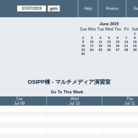
Help
Rooms
Re
June 2019
Sun
Mon
Tue
Wed
Thu
Fri
Sat
1
2
3
4
5
6
7
8
9
10
11
12
13
14
15
16
17
18
19
20
21
22
23
24
25
26
27
28
29
30
OSIPP棟 - マルチメディア演習室
Go To This Week
Tue
Wed
Thu
Jul 09
Jul 10
Jul 11