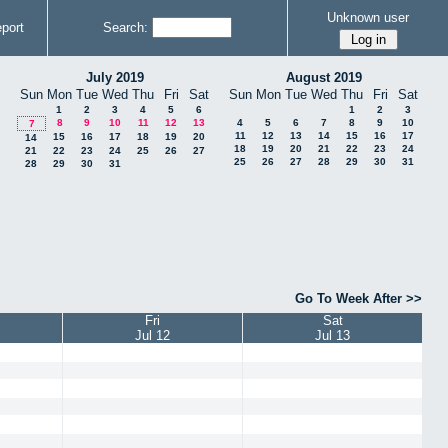
Unknown user
port
Search:
July 2019
August 2019
Sun
Mon
Tue
Wed
Thu
Fri
Sat
Sun
Mon
Tue
Wed
Thu
Fri
Sat
1
2
3
4
5
6
1
2
3
8
9
10
11
12
13
4
5
6
7
8
9
10
7
11
12
13
14
15
16
17
15
16
17
18
19
20
14
18
19
20
21
22
23
24
21
22
23
24
25
26
27
25
26
27
28
29
30
31
28
29
30
31
Go To Week After >>
Fri
Sat
Jul 12
Jul 13