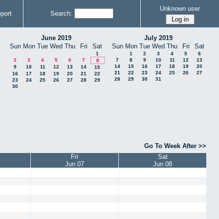
Unknown user
port
Search:
June 2019
July 2019
Sun
Mon
Tue
Wed
Thu
Fri
Sat
Sun
Mon
Tue
Wed
Thu
Fri
Sat
1
1
2
3
4
5
6
2
3
4
5
6
7
7
8
9
10
11
12
13
8
14
15
16
17
18
19
20
9
10
11
12
13
14
15
21
22
23
24
25
26
27
16
17
18
19
20
21
22
28
29
30
31
23
24
25
26
27
28
29
30
Go To Week After >>
Fri
Sat
Jun 07
Jun 08