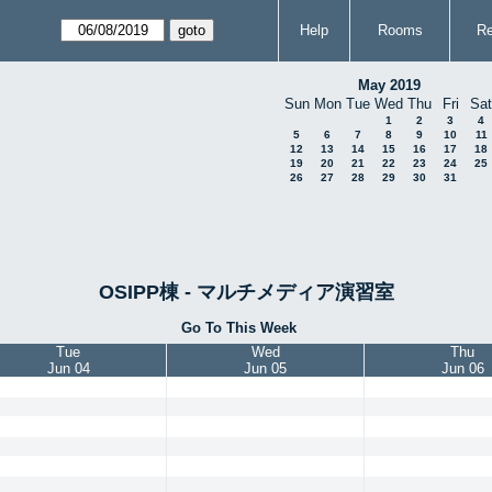
Help
Rooms
Re
May 2019
Sun
Mon
Tue
Wed
Thu
Fri
Sat
1
2
3
4
5
6
7
8
9
10
11
12
13
14
15
16
17
18
19
20
21
22
23
24
25
26
27
28
29
30
31
OSIPP棟 - マルチメディア演習室
Go To This Week
Tue
Wed
Thu
Jun 04
Jun 05
Jun 06