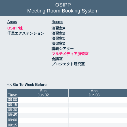
OSIPP
Meeting Room Booking System
Areas
Rooms
OSIPP棟
演習室A
千里エクステンション
演習室B
演習室C
演習室D
講義シアター
マルチメディア演習室
会議室
プロジェクト研究室
<< Go To Week Before
Sun
Mon
Time:
Jun 02
Jun 03
08:00
08:15
08:30
08:45
09:00
09:15