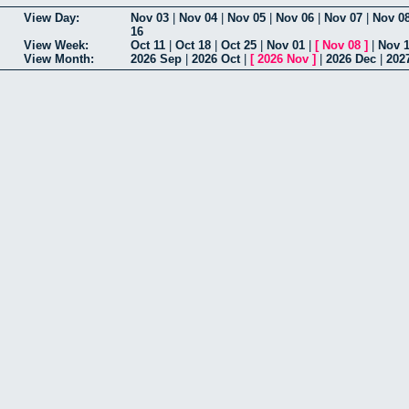
View Day:
Nov 03
|
Nov 04
|
Nov 05
|
Nov 06
|
Nov 07
|
Nov 0
16
View Week:
Oct 11
|
Oct 18
|
Oct 25
|
Nov 01
|
[
Nov 08
]
|
Nov 
View Month:
2026 Sep
|
2026 Oct
|
[
2026 Nov
]
|
2026 Dec
|
202