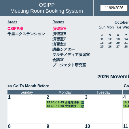
OSIPP
Meeting Room Booking System
Areas
Rooms
October
Sun
Mon
Tue
We
OSIPP棟
演習室A
千里エクステンション
演習室B
4
5
6
7
演習室C
11
12
13
14
18
19
20
21
演習室D
25
26
27
28
講義シアター
マルチメディア演習室
会議室
プロジェクト研究室
2026 Novem
<< Go To Month Before
Go
Sunday
Monday
Tuesday
1
2
3
4
15:00~16:45 西連寺准教
10:
16:45~18:30 大槻教授
16:
授
8
9
10
11