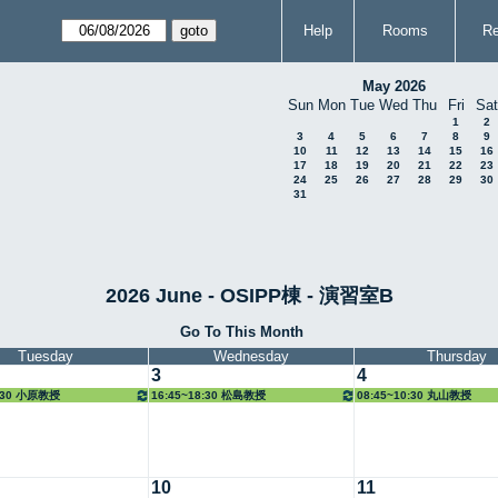
Help
Rooms
Re
May 2026
Sun
Mon
Tue
Wed
Thu
Fri
Sat
1
2
3
4
5
6
7
8
9
10
11
12
13
14
15
16
17
18
19
20
21
22
23
24
25
26
27
28
29
30
31
2026 June - OSIPP棟 - 演習室B
Go To This Month
Tuesday
Wednesday
Thursday
3
4
8:30 小原教授
16:45~18:30 松島教授
08:45~10:30 丸山教授
10
11