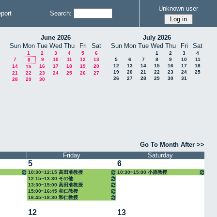
Unknown user
port
Search:
June 2026
July 2026
Sun
Mon
Tue
Wed
Thu
Fri
Sat
Sun
Mon
Tue
Wed
Thu
Fri
Sat
1
2
3
4
5
6
1
2
3
4
7
9
10
11
12
13
5
6
7
8
9
10
11
8
12
13
14
15
16
17
18
14
16
17
18
19
20
15
19
20
21
22
23
24
25
21
22
23
24
25
26
27
26
27
28
29
30
31
28
29
30
Go To Month After >>
Friday
Saturday
5
6
10:30~12:15 高田准教授
10:30~15:00 小原教授
12:15~13:30 その他
13:30~15:00 高田准教授
15:00~16:45 和仁教授
16:45~18:30 和仁教授
12
13