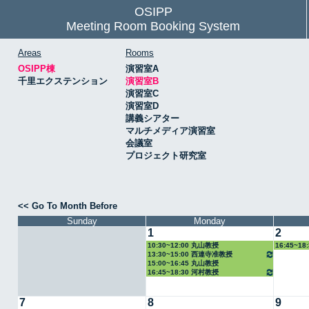
OSIPP
Meeting Room Booking System
Areas
Rooms
OSIPP棟
演習室A
千里エクステンション
演習室B
演習室C
演習室D
講義シアター
マルチメディア演習室
会議室
プロジェクト研究室
<< Go To Month Before
Sunday
Monday
1
2
10:30~12:00 丸山教授
16:45~1
13:30~15:00 西連寺准教授
15:00~16:45 丸山教授
16:45~18:30 河村教授
7
8
9