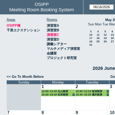
OSIPP
Meeting Room Booking System
Areas
Rooms
May 2
Sun
Mon
Tue
We
OSIPP棟
演習室A
千里エクステンション
演習室B
3
4
5
6
演習室C
10
11
12
13
17
18
19
20
演習室D
24
25
26
27
講義シアター
31
マルチメディア演習室
会議室
プロジェクト研究室
2026 Jun
<< Go To Month Before
Go
Sunday
Monday
Tuesday
1
2
3
12:00~12:45 丸山教授
10:30~12:15 南准教授
16:45~18:30 松林教授
16:45~18:30 瀧井教授
7
8
9
10