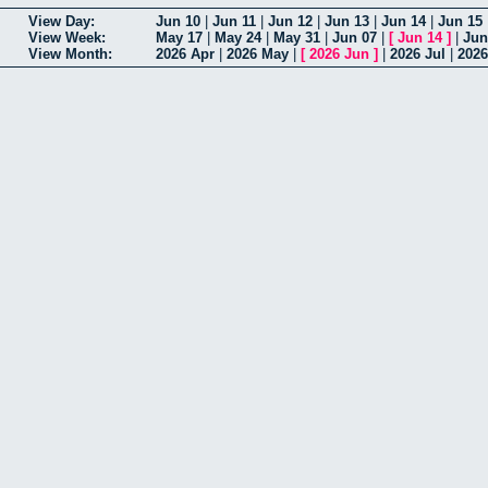
View Day:
Jun 10
|
Jun 11
|
Jun 12
|
Jun 13
|
Jun 14
|
Jun 15
View Week:
May 17
|
May 24
|
May 31
|
Jun 07
|
[
Jun 14
]
|
Jun
View Month:
2026 Apr
|
2026 May
|
[
2026 Jun
]
|
2026 Jul
|
202