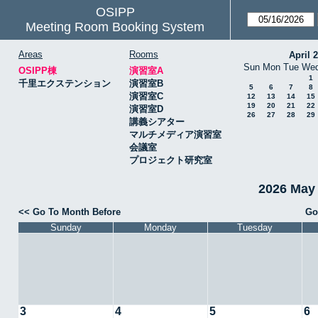
OSIPP
Meeting Room Booking System
Areas
Rooms
April 
Sun
Mon
Tue
We
OSIPP棟
演習室A
1
千里エクステンション
演習室B
5
6
7
8
演習室C
12
13
14
15
19
20
21
22
演習室D
26
27
28
29
講義シアター
マルチメディア演習室
会議室
プロジェクト研究室
2026 May
<< Go To Month Before
Go
Sunday
Monday
Tuesday
3
4
5
6