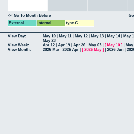
<< Go To Month Before
Go
External
Internal
type.C
View Day:
May 10
|
May 11
|
May 12
|
May 13
|
May 14
|
May 1
May 23
View Week:
Apr 12
|
Apr 19
|
Apr 26
|
May 03
|
[
May 10
]
|
May
View Month:
2026 Mar
|
2026 Apr
|
[
2026 May
]
|
2026 Jun
|
202