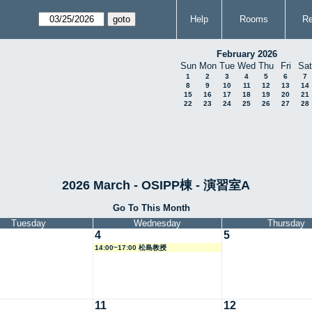
Help
Rooms
Re
February 2026
Sun
Mon
Tue
Wed
Thu
Fri
Sat
1
2
3
4
5
6
7
8
9
10
11
12
13
14
15
16
17
18
19
20
21
22
23
24
25
26
27
28
2026 March - OSIPP棟 - 演習室A
Go To This Month
Tuesday
Wednesday
Thursday
4
5
14:00~17:00 松島教授
11
12