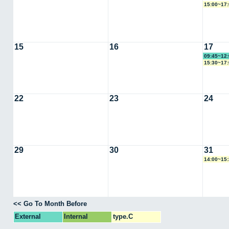
15:00~1
15
16
17
09:45~1
15:30~1
22
23
24
29
30
31
14:00~1
<< Go To Month Before
External
Internal
type.C