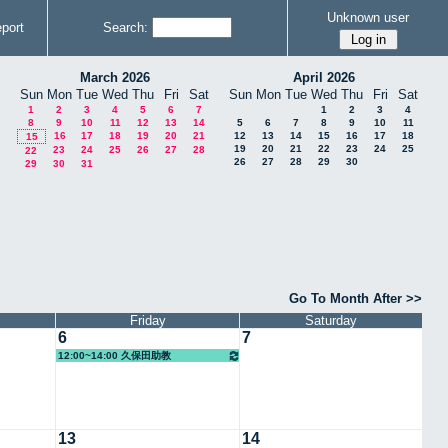
Unknown user
port
Search:
March 2026
April 2026
Sun
Mon
Tue
Wed
Thu
Fri
Sat
Sun
Mon
Tue
Wed
Thu
Fri
Sat
1
2
3
4
5
6
7
1
2
3
4
8
9
10
11
12
13
14
5
6
7
8
9
10
11
16
17
18
19
20
21
12
13
14
15
16
17
18
15
19
20
21
22
23
24
25
23
24
25
26
27
28
22
26
27
28
29
30
29
30
31
Go To Month After >>
Friday
Saturday
6
7
12:00~14:00 久保田助教
13
14