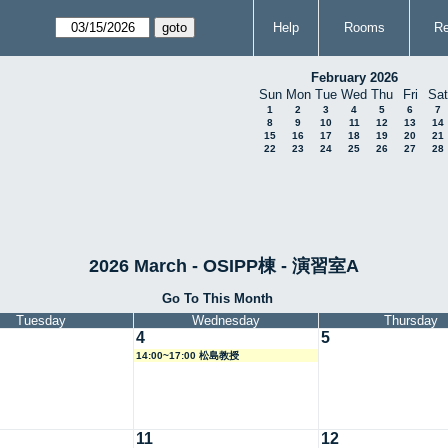
Help
Rooms
Re
February 2026
Sun
Mon
Tue
Wed
Thu
Fri
Sat
1
2
3
4
5
6
7
8
9
10
11
12
13
14
15
16
17
18
19
20
21
22
23
24
25
26
27
28
2026 March - OSIPP棟 - 演習室A
Go To This Month
Tuesday
Wednesday
Thursday
4
5
14:00~17:00 松島教授
11
12