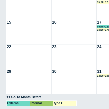
15:00~1
15
16
17
09:45~1
15:30~1
22
23
24
29
30
31
14:00~1
<< Go To Month Before
External
Internal
type.C