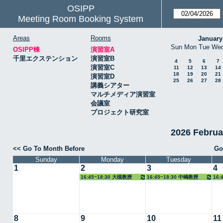
OSIPP
Meeting Room Booking System
Areas
Rooms
January
Sun
Mon
Tue
We
OSIPP棟
演習室A
千里エクステンション
演習室B
4
5
6
7
演習室C
11
12
13
14
18
19
20
21
演習室D
25
26
27
28
講義シアター
マルチメディア演習室
会議室
プロジェクト研究室
2026 Febru
<< Go To Month Before
Go
Sunday
Monday
Tuesday
1
2
3
4
16:45~18:30 大槻教授
16:45~18:30 中嶋教授
16:
教授
8
9
10
11