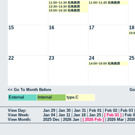
11:00~11:30 松島教授
11:00~11:45 松島教授
13:30~14:30 松島教授
15:00~16:30 松島教授
15
16
17
18
15:
22
23
24
25
14:00~16:00 松島教授
<< Go To Month Before
Go
External
Internal
type.C
View Day:
Jan 29
|
Jan 30
|
Jan 31
|
Feb 01
|
Feb 02
|
Feb 03
View Week:
Jan 04
|
Jan 11
|
Jan 18
|
Jan 25
|
[
Feb 01
]
|
Feb 
View Month:
2025 Dec
|
2026 Jan
|
[
2026 Feb
]
|
2026 Mar
|
202