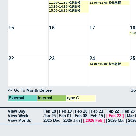
11:00~11:30 松島教授
11:00~11:45 松島教授
13:30~14:30 松島教授
15:00~16:30 松島教授
15
16
17
18
15:
22
23
24
25
14:00~16:00 松島教授
<< Go To Month Before
Go
External
Internal
type.C
View Day:
Feb 18
|
Feb 19
|
Feb 20
|
Feb 21
|
Feb 22
|
Feb 23
View Week:
Jan 25
|
Feb 01
|
Feb 08
|
Feb 15
|
[
Feb 22
]
|
Mar 
View Month:
2025 Dec
|
2026 Jan
|
[
2026 Feb
]
|
2026 Mar
|
202