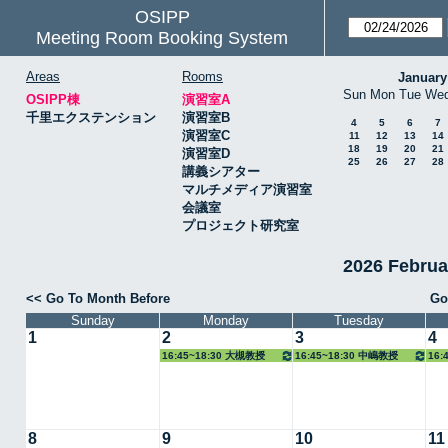
OSIPP
Meeting Room Booking System
Areas
Rooms
January
Sun
Mon
Tue
We
OSIPP棟
演習室A
千里エクステンション
演習室B
4
5
6
7
演習室C
11
12
13
14
18
19
20
21
演習室D
25
26
27
28
講義シアター
マルチメディア演習室
会議室
プロジェクト研究室
2026 Febru
<< Go To Month Before
Go
Sunday
Monday
Tuesday
1
2
3
4
16:45~18:30 大槻教授
16:45~18:30 中嶋教授
16:
教授
8
9
10
11