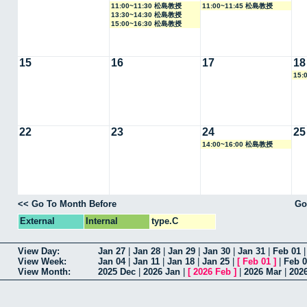
11:00~11:30 松島教授
11:00~11:45 松島教授
13:30~14:30 松島教授
15:00~16:30 松島教授
15
16
17
18
15:
22
23
24
25
14:00~16:00 松島教授
<< Go To Month Before
Go
External
Internal
type.C
View Day:
Jan 27
|
Jan 28
|
Jan 29
|
Jan 30
|
Jan 31
|
Feb 01
View Week:
Jan 04
|
Jan 11
|
Jan 18
|
Jan 25
|
[
Feb 01
]
|
Feb 
View Month:
2025 Dec
|
2026 Jan
|
[
2026 Feb
]
|
2026 Mar
|
202