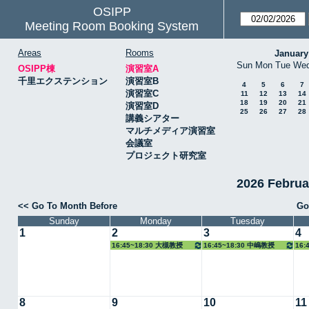
OSIPP
Meeting Room Booking System
Areas
Rooms
January
Sun
Mon
Tue
We
OSIPP棟
演習室A
千里エクステンション
演習室B
4
5
6
7
演習室C
11
12
13
14
18
19
20
21
演習室D
25
26
27
28
講義シアター
マルチメディア演習室
会議室
プロジェクト研究室
2026 Febru
<< Go To Month Before
Go
Sunday
Monday
Tuesday
1
2
3
4
16:45~18:30 大槻教授
16:45~18:30 中嶋教授
16:
教授
8
9
10
11