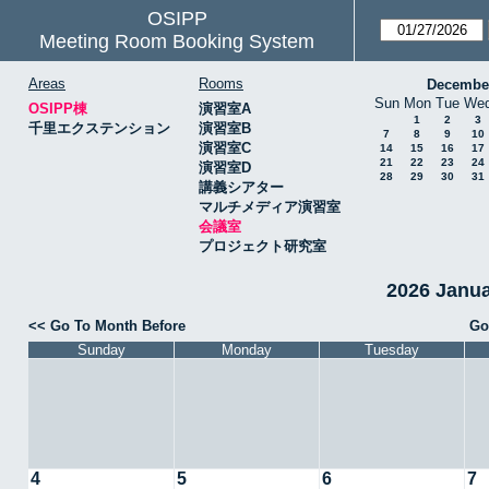
OSIPP
Meeting Room Booking System
Areas
Rooms
Decembe
Sun
Mon
Tue
We
OSIPP棟
演習室A
1
2
3
千里エクステンション
演習室B
7
8
9
10
演習室C
14
15
16
17
21
22
23
24
演習室D
28
29
30
31
講義シアター
マルチメディア演習室
会議室
プロジェクト研究室
2026 Janu
<< Go To Month Before
Go
Sunday
Monday
Tuesday
4
5
6
7