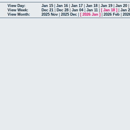
View Day:
Jan 15
|
Jan 16
|
Jan 17
|
Jan 18
|
Jan 19
|
Jan 20
View Week:
Dec 21
|
Dec 28
|
Jan 04
|
Jan 11
|
[
Jan 18
]
|
Jan 
View Month:
2025 Nov
|
2025 Dec
|
[
2026 Jan
]
|
2026 Feb
|
202