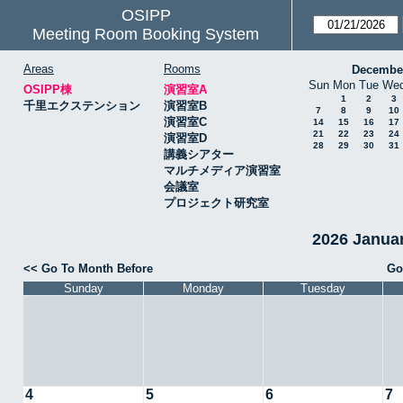
OSIPP
Meeting Room Booking System
Areas
Rooms
Decembe
Sun
Mon
Tue
We
OSIPP棟
演習室A
1
2
3
千里エクステンション
演習室B
7
8
9
10
演習室C
14
15
16
17
21
22
23
24
演習室D
28
29
30
31
講義シアター
マルチメディア演習室
会議室
プロジェクト研究室
2026 Janu
<< Go To Month Before
Go
Sunday
Monday
Tuesday
4
5
6
7