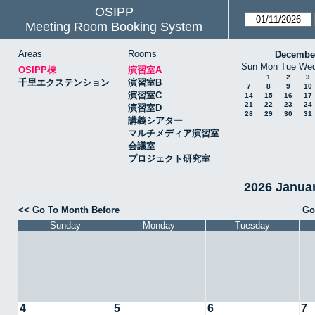
OSIPP
Meeting Room Booking System
Areas
Rooms
Decembe
Sun
Mon
Tue
We
OSIPP棟
演習室A
1
2
3
千里エクステンション
演習室B
7
8
9
10
演習室C
14
15
16
17
21
22
23
24
演習室D
28
29
30
31
講義シアター
マルチメディア演習室
会議室
プロジェクト研究室
2026 Janu
<< Go To Month Before
Go
Sunday
Monday
Tuesday
4
5
6
7