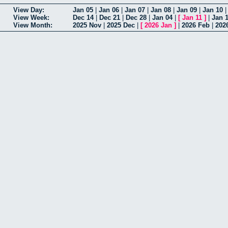
View Day:
Jan 05
|
Jan 06
|
Jan 07
|
Jan 08
|
Jan 09
|
Jan 10
View Week:
Dec 14
|
Dec 21
|
Dec 28
|
Jan 04
|
[
Jan 11
]
|
Jan 
View Month:
2025 Nov
|
2025 Dec
|
[
2026 Jan
]
|
2026 Feb
|
202