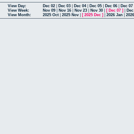
View Day:
Dec 02
|
Dec 03
|
Dec 04
|
Dec 05
|
Dec 06
|
Dec 07
View Week:
Nov 09
|
Nov 16
|
Nov 23
|
Nov 30
|
[
Dec 07
]
|
Dec
View Month:
2025 Oct
|
2025 Nov
|
[
2025 Dec
]
|
2026 Jan
|
202