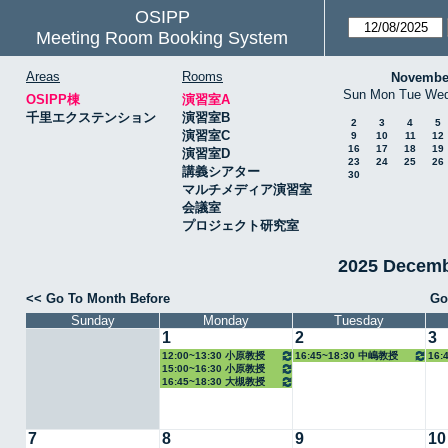
OSIPP
Meeting Room Booking System
Areas
Rooms
Novembe
Sun
Mon
Tue
We
OSIPP棟
演習室A
千里エクステンション
演習室B
2
3
4
5
演習室C
9
10
11
12
16
17
18
19
演習室D
23
24
25
26
講義シアター
30
マルチメディア演習室
会議室
プロジェクト研究室
2025 Decem
<< Go To Month Before
Go
Sunday
Monday
Tuesday
1
2
3
12:00~13:30 小原教授
16:45~18:30 中嶋教授
16:
15:00~16:30 小原教授
教授
16:45~18:30 大槻教授
7
8
9
10