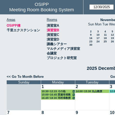
OSIPP
Meeting Room Booking System
Areas
Rooms
Novembe
Sun
Mon
Tue
We
OSIPP棟
演習室A
千里エクステンション
演習室B
2
3
4
5
演習室C
9
10
11
12
16
17
18
19
演習室D
23
24
25
26
講義シアター
30
マルチメディア演習室
会議室
プロジェクト研究室
2025 Decem
<< Go To Month Before
Go
Sunday
Monday
Tuesday
1
2
3
10:30~12:15 その他
14:00~15:30 丸山教授
12:
15:00~16:45 西連寺准教
16:45~18:30 河村准教授
授
7
8
9
10