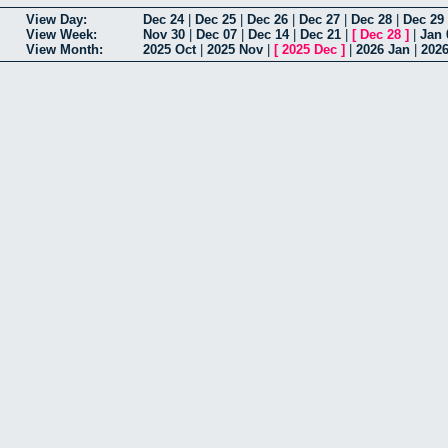
View Day:
Dec 24
|
Dec 25
|
Dec 26
|
Dec 27
|
Dec 28
|
Dec 29
View Week:
Nov 30
|
Dec 07
|
Dec 14
|
Dec 21
|
[
Dec 28
]
|
Jan 
View Month:
2025 Oct
|
2025 Nov
|
[
2025 Dec
]
|
2026 Jan
|
202