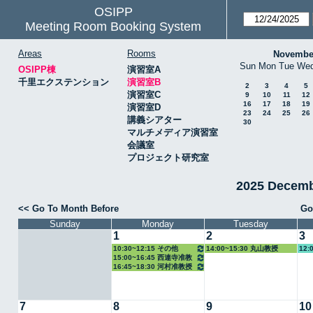
OSIPP
Meeting Room Booking System
Areas
Rooms
Novembe
Sun
Mon
Tue
We
OSIPP棟
演習室A
千里エクステンション
演習室B
2
3
4
5
演習室C
9
10
11
12
16
17
18
19
演習室D
23
24
25
26
講義シアター
30
マルチメディア演習室
会議室
プロジェクト研究室
2025 Decem
<< Go To Month Before
Go
Sunday
Monday
Tuesday
1
2
3
10:30~12:15 その他
14:00~15:30 丸山教授
12:
15:00~16:45 西連寺准教
16:45~18:30 河村准教授
授
7
8
9
10