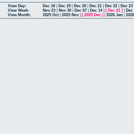
View Day:
Dec 18
|
Dec 19
|
Dec 20
|
Dec 21
|
Dec 22
|
Dec 23
View Week:
Nov 23
|
Nov 30
|
Dec 07
|
Dec 14
|
[
Dec 21
]
|
Dec
View Month:
2025 Oct
|
2025 Nov
|
[
2025 Dec
]
|
2026 Jan
|
202