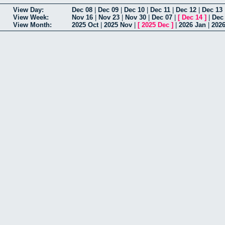
View Day:
Dec 08
|
Dec 09
|
Dec 10
|
Dec 11
|
Dec 12
|
Dec 13
View Week:
Nov 16
|
Nov 23
|
Nov 30
|
Dec 07
|
[
Dec 14
]
|
Dec
View Month:
2025 Oct
|
2025 Nov
|
[
2025 Dec
]
|
2026 Jan
|
202