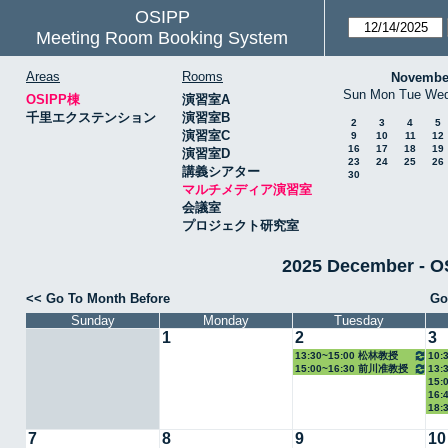
OSIPP
Meeting Room Booking System
Areas
Rooms
Novembe
Sun
Mon
Tue
We
OSIPP棟
演習室A
千里エクステンション
演習室B
2
3
4
5
演習室C
9
10
11
12
16
17
18
19
演習室D
23
24
25
26
講義シアター
30
マルチメディア演習室
会議室
プロジェクト研究室
2025 December
<< Go To Month Before
Go
Sunday
Monday
Tuesday
1
2
3
13:30~15:00 松林教授
10:
15:00~16:30 前川准教授
13:
教授
15:
16:
18:
7
8
9
10