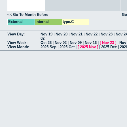
<< Go To Month Before
Go
External
Internal
type.C
View Day:
Nov 19
|
Nov 20
|
Nov 21
|
Nov 22
|
Nov 23
|
Nov 2
02
View Week:
Oct 26
|
Nov 02
|
Nov 09
|
Nov 16
|
[
Nov 23
]
|
Nov
View Month:
2025 Sep
|
2025 Oct
|
[
2025 Nov
]
|
2025 Dec
|
202