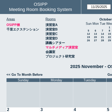
OSIPP
Meeting Room Booking System
Areas
Rooms
October
Sun
Mon
Tue
We
OSIPP棟
演習室A
1
千里エクステンション
演習室B
5
6
7
8
演習室C
12
13
14
15
19
20
21
22
演習室D
26
27
28
29
講義シアター
マルチメディア演習室
会議室
プロジェクト研究室
2025 November
<< Go To Month Before
Go
Sunday
Monday
Tuesday
2
3
4
5