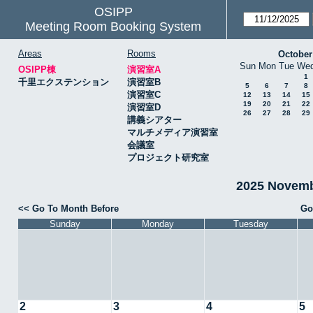
OSIPP
Meeting Room Booking System
Areas
Rooms
October
Sun
Mon
Tue
We
OSIPP棟
演習室A
1
千里エクステンション
演習室B
5
6
7
8
演習室C
12
13
14
15
19
20
21
22
演習室D
26
27
28
29
講義シアター
マルチメディア演習室
会議室
プロジェクト研究室
2025 Novem
<< Go To Month Before
Go
Sunday
Monday
Tuesday
2
3
4
5