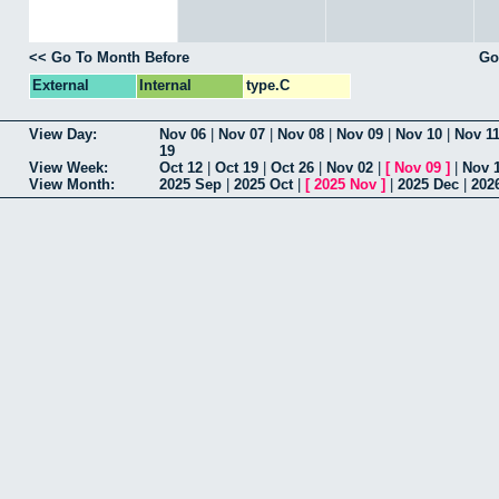
<< Go To Month Before
Go
External
Internal
type.C
View Day:
Nov 06
|
Nov 07
|
Nov 08
|
Nov 09
|
Nov 10
|
Nov 1
19
View Week:
Oct 12
|
Oct 19
|
Oct 26
|
Nov 02
|
[
Nov 09
]
|
Nov 
View Month:
2025 Sep
|
2025 Oct
|
[
2025 Nov
]
|
2025 Dec
|
202