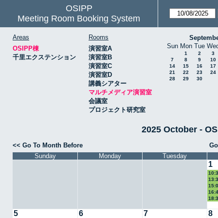
OSIPP
Meeting Room Booking System
Areas
Rooms
Septembe
Sun
Mon
Tue
We
OSIPP棟
演習室A
1
2
3
千里エクステンション
演習室B
7
8
9
10
演習室C
14
15
16
17
21
22
23
24
演習室D
28
29
30
講義シアター
マルチメディア演習室
会議室
プロジェクト研究室
2025 October 
<< Go To Month Before
Go
Sunday
Monday
Tuesday
1
10:
13:
教授
15:
16:
18:
5
6
7
8