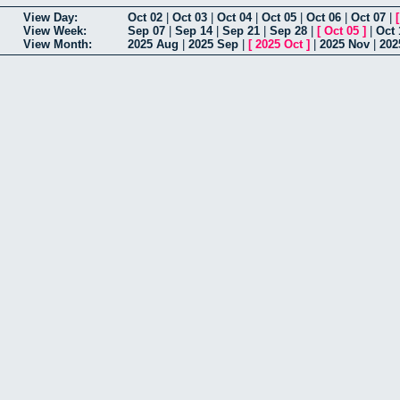
View Day:
Oct 02
|
Oct 03
|
Oct 04
|
Oct 05
|
Oct 06
|
Oct 07
|
View Week:
Sep 07
|
Sep 14
|
Sep 21
|
Sep 28
|
[
Oct 05
]
|
Oct 
View Month:
2025 Aug
|
2025 Sep
|
[
2025 Oct
]
|
2025 Nov
|
202