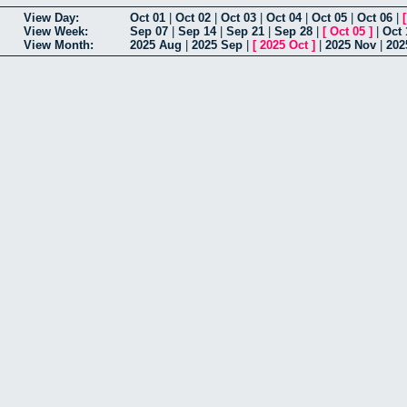
View Day:
Oct 01
|
Oct 02
|
Oct 03
|
Oct 04
|
Oct 05
|
Oct 06
|
View Week:
Sep 07
|
Sep 14
|
Sep 21
|
Sep 28
|
[
Oct 05
]
|
Oct 
View Month:
2025 Aug
|
2025 Sep
|
[
2025 Oct
]
|
2025 Nov
|
202