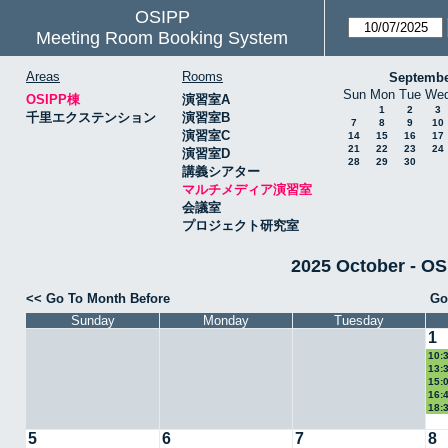
OSIPP
Meeting Room Booking System
Areas
Rooms
Septembe
Sun
Mon
Tue
We
OSIPP棟
演習室A
1
2
3
千里エクステンション
演習室B
7
8
9
10
演習室C
14
15
16
17
21
22
23
24
演習室D
28
29
30
講義シアター
マルチメディア演習室
会議室
プロジェクト研究室
2025 October 
<< Go To Month Before
Go
Sunday
Monday
Tuesday
1
10:
13:
教授
15:
16:
18:
5
6
7
8