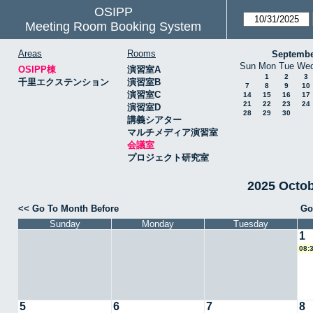
OSIPP
Meeting Room Booking System
Areas
Rooms
Septembe
Sun
Mon
Tue
We
OSIPP棟
演習室A
1
2
3
千里エクステンション
演習室B
7
8
9
10
演習室C
14
15
16
17
21
22
23
24
演習室D
28
29
30
講義シアター
マルチメディア演習室
会議室
プロジェクト研究室
2025 Octo
<< Go To Month Before
Go
Sunday
Monday
Tuesday
1
08:
5
6
7
8