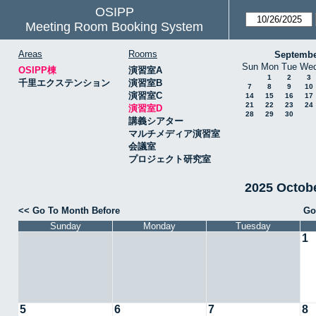
OSIPP
Meeting Room Booking System
Areas
Rooms
Septembe
Sun
Mon
Tue
We
OSIPP棟
演習室A
1
2
3
千里エクステンション
演習室B
7
8
9
10
演習室C
14
15
16
17
21
22
23
24
演習室D
28
29
30
講義シアター
マルチメディア演習室
会議室
プロジェクト研究室
2025 Octo
<< Go To Month Before
Go
Sunday
Monday
Tuesday
1
5
6
7
8