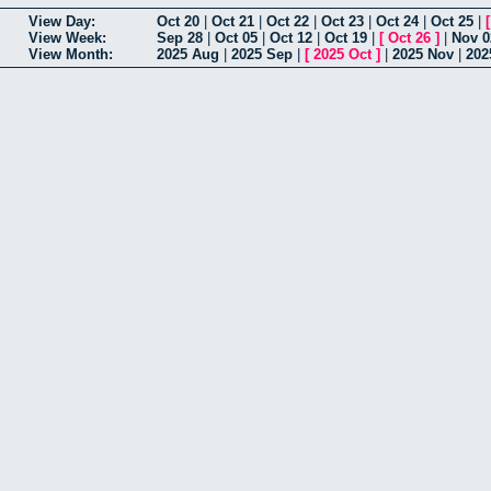
View Day:
Oct 20
|
Oct 21
|
Oct 22
|
Oct 23
|
Oct 24
|
Oct 25
|
View Week:
Sep 28
|
Oct 05
|
Oct 12
|
Oct 19
|
[
Oct 26
]
|
Nov 0
View Month:
2025 Aug
|
2025 Sep
|
[
2025 Oct
]
|
2025 Nov
|
202