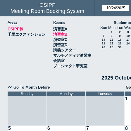
OSIPP
Meeting Room Booking System
Areas
Rooms
Septembe
Sun
Mon
Tue
We
OSIPP棟
演習室A
1
2
3
千里エクステンション
演習室B
7
8
9
10
演習室C
14
15
16
17
21
22
23
24
演習室D
28
29
30
講義シアター
マルチメディア演習室
会議室
プロジェクト研究室
2025 Octo
<< Go To Month Before
Go
Sunday
Monday
Tuesday
1
5
6
7
8