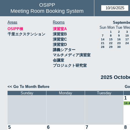
OSIPP
Meeting Room Booking System
Areas
Rooms
Septembe
Sun
Mon
Tue
We
OSIPP棟
演習室A
1
2
3
千里エクステンション
演習室B
7
8
9
10
演習室C
14
15
16
17
21
22
23
24
演習室D
28
29
30
講義シアター
マルチメディア演習室
会議室
プロジェクト研究室
2025 Octo
<< Go To Month Before
Go
Sunday
Monday
Tuesday
1
16:
教授
5
6
7
8