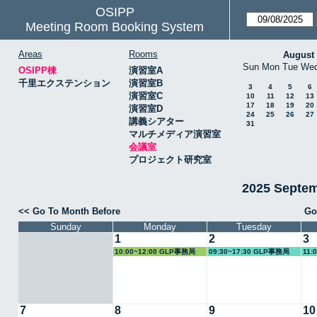
OSIPP
Meeting Room Booking System
Areas
Rooms
August
Sun
Mon
Tue
We
OSIPP棟
演習室A
千里エクステンション
演習室B
3
4
5
6
演習室C
10
11
12
13
17
18
19
20
演習室D
24
25
26
27
講義シアター
31
マルチメディア演習室
会議室
プロジェクト研究室
2025 Septe
<< Go To Month Before
Go
Sunday
Monday
Tuesday
1
2
3
10:00~12:00 GLP事務局
09:30~17:30 GLP事務局
11:
7
8
9
10