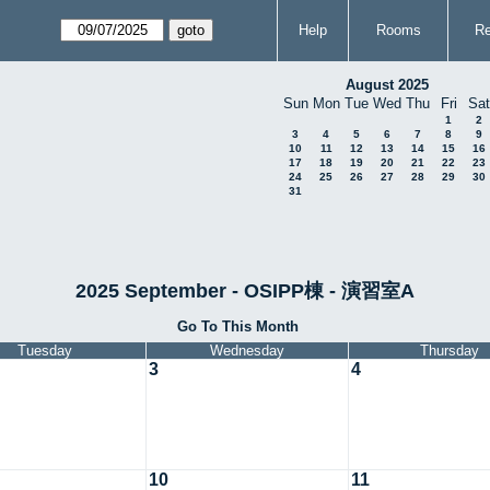
Help
Rooms
Re
August 2025
Sun
Mon
Tue
Wed
Thu
Fri
Sat
1
2
3
4
5
6
7
8
9
10
11
12
13
14
15
16
17
18
19
20
21
22
23
24
25
26
27
28
29
30
31
2025 September - OSIPP棟 - 演習室A
Go To This Month
Tuesday
Wednesday
Thursday
3
4
10
11