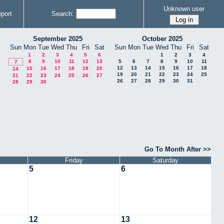
Unknown user
port
Search:
September 2025
October 2025
Sun
Mon
Tue
Wed
Thu
Fri
Sat
Sun
Mon
Tue
Wed
Thu
Fri
Sat
1
2
3
4
5
6
1
2
3
4
8
9
10
11
12
13
5
6
7
8
9
10
11
7
12
13
14
15
16
17
18
15
16
17
18
19
20
14
19
20
21
22
23
24
25
21
22
23
24
25
26
27
26
27
28
29
30
31
28
29
30
Go To Month After >>
Friday
Saturday
5
6
12
13