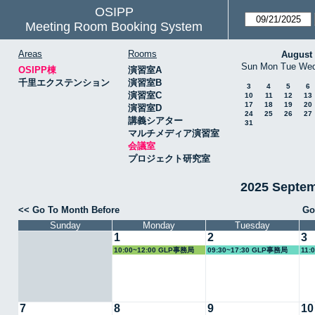
OSIPP
Meeting Room Booking System
Areas
Rooms
August
Sun
Mon
Tue
We
OSIPP棟
演習室A
千里エクステンション
演習室B
3
4
5
6
演習室C
10
11
12
13
17
18
19
20
演習室D
24
25
26
27
講義シアター
31
マルチメディア演習室
会議室
プロジェクト研究室
2025 Septe
<< Go To Month Before
Go
Sunday
Monday
Tuesday
1
2
3
10:00~12:00 GLP事務局
09:30~17:30 GLP事務局
11:
7
8
9
10