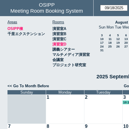
OSIPP
Meeting Room Booking System
Areas
Rooms
August
Sun
Mon
Tue
We
OSIPP棟
演習室A
千里エクステンション
演習室B
3
4
5
6
演習室C
10
11
12
13
17
18
19
20
演習室D
24
25
26
27
講義シアター
31
マルチメディア演習室
会議室
プロジェクト研究室
2025 Septe
<< Go To Month Before
Go
Sunday
Monday
Tuesday
1
2
3
10:
7
8
9
10